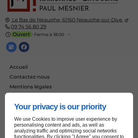
Le Bas de Neauphe,
61160
Neauphe-sur-Dive
09 74 56 80 29
Ouvert
⋅ Ferme à 18:00
Accueil
Contactez-nous
Mentions légales
Plan du site
Your privacy is our priority
We use Cookies to improve user experience by
Haut de page
personalising content and ads, as well as
analyzing traffic and optimizing social networks
functionalities. By clicking "I Agree" you consent to